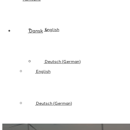
English
Dansk
Deutsch
(
German
)
English
Deutsch
(
German
)