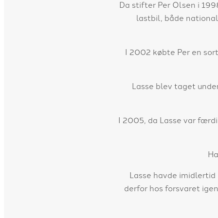
Da stifter Per Olsen i 19
lastbil, både nation
I 2002 købte Per en sort 
Lasse blev taget unde
I 2005, da Lasse var færdi
Ha
Lasse havde imidlertid
derfor hos forsvaret ig