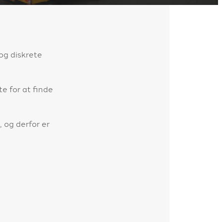
og diskrete
e for at finde
, og derfor er