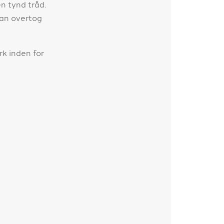
n tynd tråd.
han overtog
rk inden for