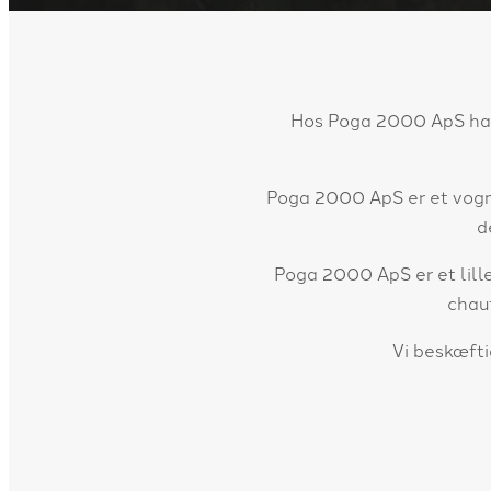
Hos Poga 2000 ApS har v
Poga 2000 ApS er et vognm
d
Poga 2000 ApS er et lille
chauf
Vi beskæft