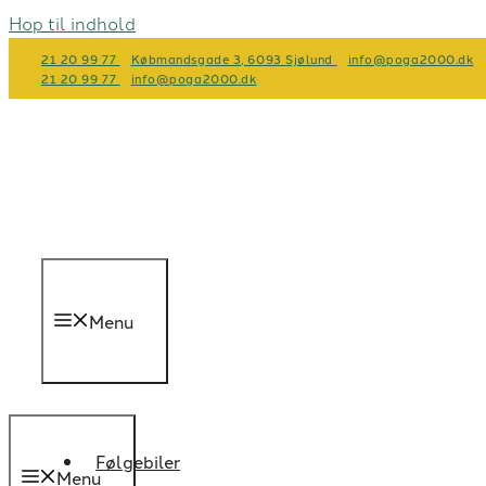
Hop til indhold
21 20 99 77
Købmandsgade 3, 6093 Sjølund
info@poga2000.dk
21 20 99 77
info@poga2000.dk
Menu
Følgebiler
Menu