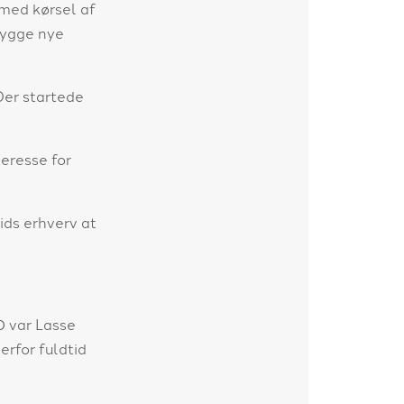
med kørsel af
bygge nye
 Der startede
eresse for
ids erhverv at
0 var Lasse
rfor fuldtid