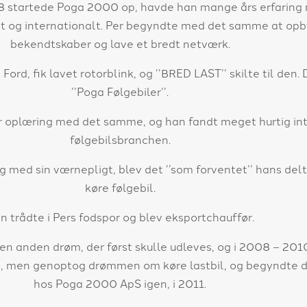
98 startede Poga 2000 op, havde han mange års erfaring 
alt og internationalt. Per begyndte med det samme at op
bekendtskaber og lave et bredt netværk.
Ford, fik lavet rotorblink, og ’’BRED LAST’’ skilte til den.
’’Poga Følgebiler’’.
r oplæring med det samme, og han fandt meget hurtig int
følgebilsbranchen.
g med sin værnepligt, blev det ’’som forventet’’ hans delt
køre følgebil.
n trådte i Pers fodspor og blev eksportchauffør.
 en anden drøm, der først skulle udleves, og i 2008 – 201
en, men genoptog drømmen om køre lastbil, og begyndte de
hos Poga 2000 ApS igen, i 2011.