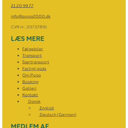
21 20 99 77
info@poga2000.dk
CVR nr.: 20737891
LÆS MERE
Følgebiler
Transport
Særtransport
Farligt gods
Om Poga
Booking
Galleri
Kontakt
Dansk
English
Deutsch
(
German
)
MEDLEM AF