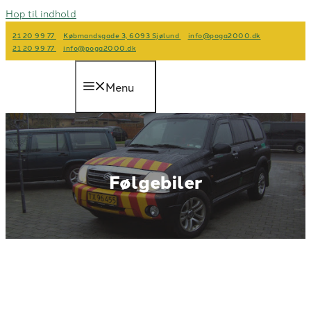
Hop til indhold
21 20 99 77
Købmandsgade 3, 6093 Sjølund
info@poga2000.dk
21 20 99 77
info@poga2000.dk
Menu
Følgebiler